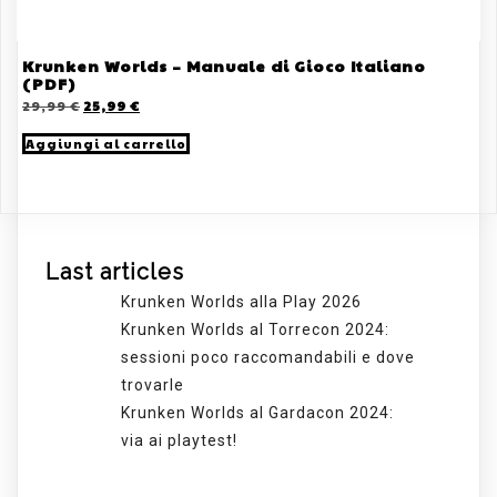
Krunken Worlds – Manuale di Gioco Italiano
(PDF)
Il
Il
29,99
€
25,99
€
prezzo
prezzo
originale
attuale
Aggiungi al carrello
era:
è:
29,99 €.
25,99 €.
Last articles
Krunken Worlds alla Play 2026
Krunken Worlds al Torrecon 2024:
sessioni poco raccomandabili e dove
trovarle
Krunken Worlds al Gardacon 2024:
via ai playtest!