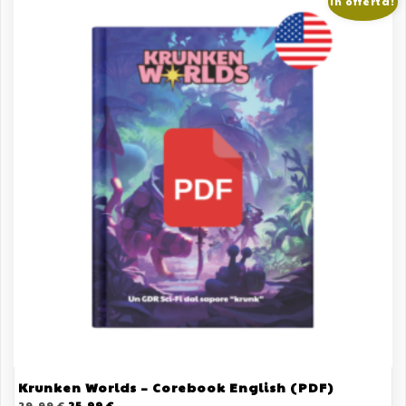
In offerta!
Krunken Worlds – Corebook English (PDF)
Il
Il
29,99
€
25,99
€