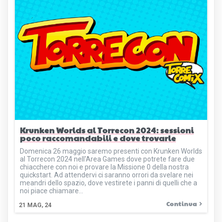
Krunken Worlds al Torrecon 2024: sessioni
poco raccomandabili e dove trovarle
Domenica 26 maggio saremo presenti con Krunken Worlds
al Torrecon 2024 nell'Area Games dove potrete fare due
chiacchere con noi e provare la Missione 0 della nostra
quickstart. Ad attendervi ci saranno orrori da svelare nei
meandri dello spazio, dove vestirete i panni di quelli che a
noi piace chiamare…
Continua
21
MAG, 24