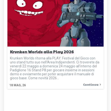
Krunken Worlds alla Play 2026
Krunken Worlds ritorna alla PLAY: Festival del Gioco con
uno stand tutto suo nell'Area Indipendenti. Ci troverete da
venerdì 22 maggio a domenica 24 maggio all'interno del
Padiglione 16 Stand P8 per giocare insieme in sessioni
demo e ovviamente per poter acquistare il manuale di
gioco base. Come novità 2026…
Continua
18
MAG, 26